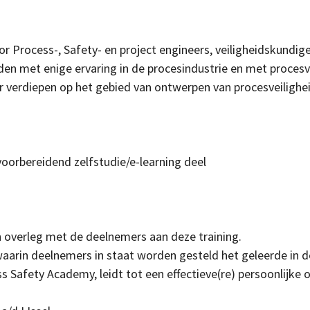
or Process-, Safety- en project engineers, veiligheidskund
n met enige ervaring in de procesindustrie en met procesvei
er verdiepen op het gebied van ontwerpen van procesveilighe
voorbereidend zelfstudie/e-learning deel
n overleg met de deelnemers aan deze training.
 waarin deelnemers in staat worden gesteld het geleerde in d
 Safety Academy, leidt tot een effectieve(re) persoonlijke 