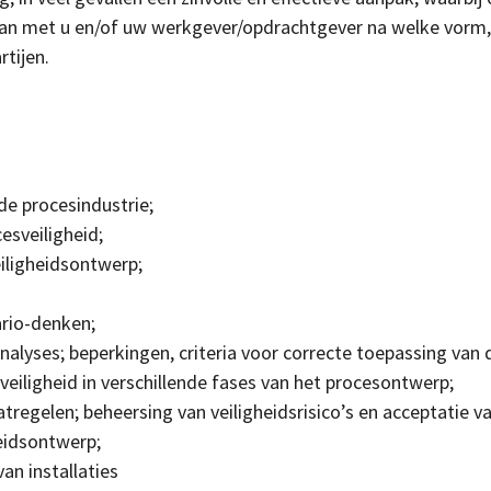
n dan met u en/of uw werkgever/opdrachtgever na welke vor
rtijen.
de procesindustrie;
esveiligheid;
eiligheidsontwerp;
ario-denken;
alyses; beperkingen, criteria voor correcte toepassing van
eiligheid in verschillende fases van het procesontwerp;
regelen; beheersing van veiligheidsrisico’s en acceptatie va
heidsontwerp;
an installaties