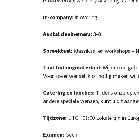
Plaats:
Process Safety Academy, Capelle 
In-company:
in overleg
Aantal deelnemers:
3-8
Spreektaal:
Klassikaal en workshops – 
Taal trainingmateriaal:
Wij maken gebru
Voor zover wenselijk of nodig maken wij o
Catering en lunches:
Tijdens onze oplei
andere speciale wensen, kunt u dit aange
Tijdzone:
UTC +01:00 Lokale tijd in Eur
Ex
amen:
Geen