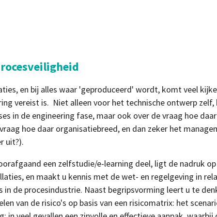
rocesveiligheid
aties, en bij alles waar 'geproduceerd' wordt, komt veel kijk
ring vereist is. Niet alleen voor het technische ontwerp zelf,
ses in de engineering fase, maar ook over de vraag hoe daar 
de vraag hoe daar organisatiebreed, en dan zeker het mana
r uit?).
oorafgaand een zelfstudie/e-learning deel, ligt de nadruk op
llaties, en maakt u kennis met de wet- en regelgeving in rel
 in de procesindustrie. Naast begripsvorming leert u te denken
en van de risico's op basis van een risicomatrix: het scenari
in veel gevallen een zinvolle en effectieve aanpak, waarbij o