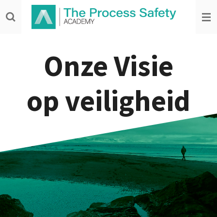
Ga
direct
naar
de
Onze Visie
hoofdinhoud
op veiligheid