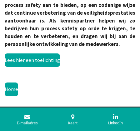
process safety aan te bieden, op een zodanige wijze
dat continue verbetering van de veiligheidsprestaties
aantoonbaar is. Als kennispartner helpen wij zo
bedrijven hun process safety op orde te krijgen, te
houden en te verbeteren, en dragen wij bij aan de
persoonlijke ontwikkeling van de medewerkers.
Lees hier een toelichting
Home
© 2024 The Process Safety Academy is onderdeel van Aram Project
E-mailadres
Kaart
LinkedIn
Management B.V.